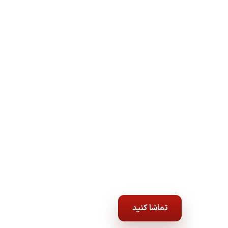
کلیسای هفت
 برایِ شنیده شدن، آرامش و یاد گرفتنِ راهِ زندگی همین الان یه سر ب
جمعه | ساعت ۸ شب
تماشا کنید
جدول پخش